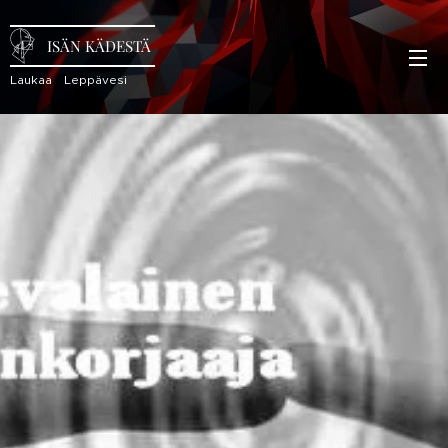
ISÄN KÄDESTÄ
Laukaa Leppävesi