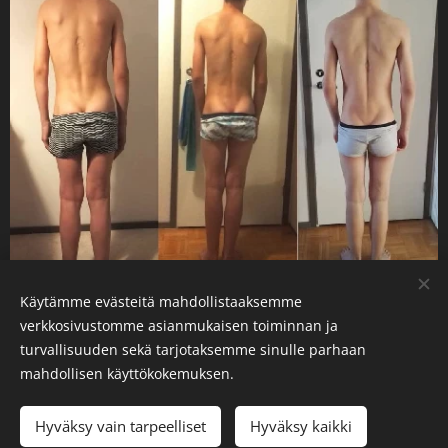
Käytämme evästeitä mahdollistaaksemme
verkkosivustomme asianmukaisen toiminnan ja
turvallisuuden sekä tarjotaksemme sinulle parhaan
Tmi isän kädestä
mahdollisen käyttökokemuksen.
Olen valmistunut kalevalaiseksi jäsenkorjaajaksi v. 2015
Hyväksy vain tarpeelliset
Hyväksy kaikki